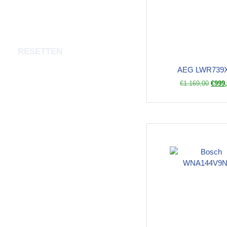
RESETTEN
AEG LWR739
€
1.169,00
€
999