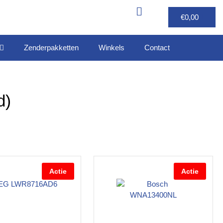
€
0,00
Zenderpakketten
Winkels
Contact
d)
Actie
Actie