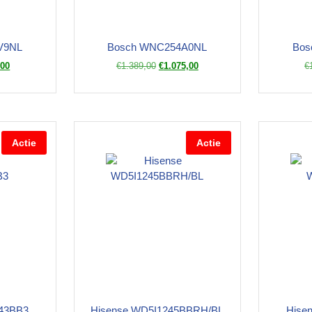
V9NL
Bosch WNC254A0NL
Bos
,00
€
1.389,00
€
1.075,00
€
Actie
Actie
43BB3
Hisense WD5I1245BBRH/BL
Hise