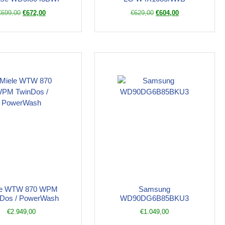
€
699,00
€
672,00
€
629,00
€
604,00
le WTW 870 WPM
Samsung
nDos / PowerWash
WD90DG6B85BKU3
€
2.949,00
€
1.049,00