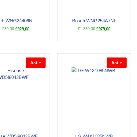
ch WNG24406NL
Bosch WNG254A7NL
1.239,00
€
929,00
€
1.339,00
€
979,00
Actie
Actie
nse WD5I8043BWF
LG W4X1085NWB