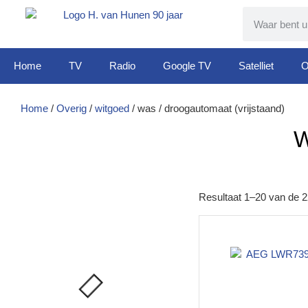
Home
TV
Radio
Google TV
Satelliet
O
Home
/
Overig
/
witgoed
/ was / droogautomaat (vrijstaand)
W
Resultaat 1–20 van de 2