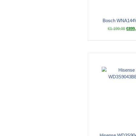
Bosch WNA144
€
1.199,00
€
899
Hisense WD3S90