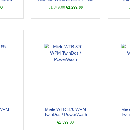
00
€
1.349,00
€
1.299,00
 WPM
Miele WTR 870 WPM
Mie
TwinDos / PowerWash
Twi
€
2.599,00