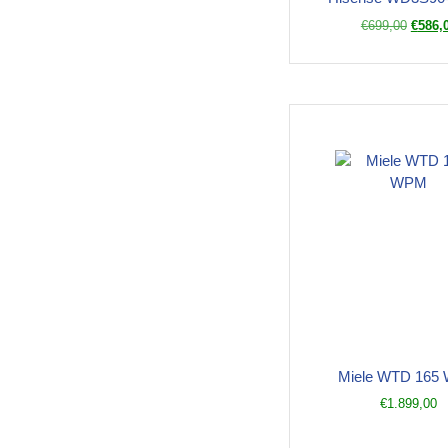
€
699,00
€
586,
Miele WTD 165
€
1.899,00