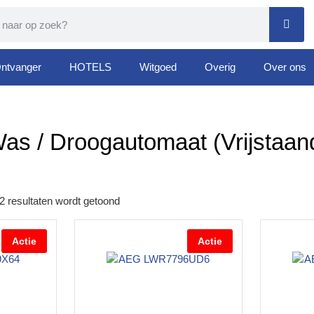
ntvanger
HOTELS
Witgoed
Overig
Over ons
as / Droogautomaat (vrijstaan
2 resultaten wordt getoond
Actie
Actie