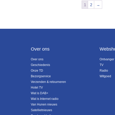
1
2
→
Over ons
Websh
Over ons
Ontvanger
Geschiedenis
TV
Onze TD
Radio
Bezorgservice
Witgoed
Verzenden & retourneren
Hotel TV
Wat is DAB+
Wat is Internet radio
Van Hunen nieuws
Satellietnieuws