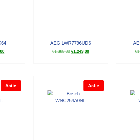
X64
AEG LWR7796UD6
AE
,00
€
1.389,00
€
1.249,00
€
1
Actie
Actie