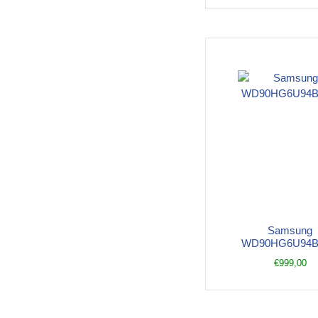
Samsung
WD90HG6U94
€
999,00