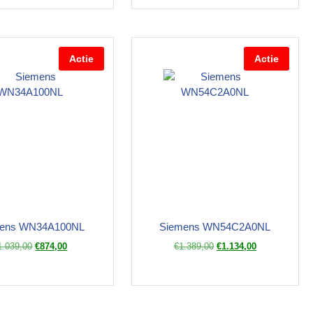
Actie
Actie
ens WN34A100NL
Siemens WN54C2A0NL
1.039,00
€
874,00
€
1.389,00
€
1.134,00