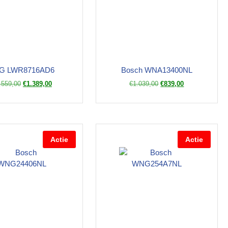
G LWR8716AD6
Bosch WNA13400NL
.559,00
€
1.389,00
€
1.039,00
€
839,00
Actie
Actie