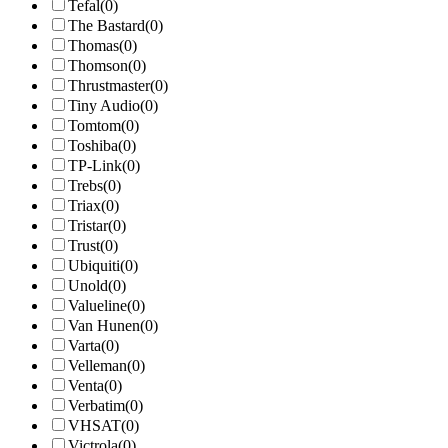
Tefal
(0)
The Bastard
(0)
Thomas
(0)
Thomson
(0)
Thrustmaster
(0)
Tiny Audio
(0)
Tomtom
(0)
Toshiba
(0)
TP-Link
(0)
Trebs
(0)
Triax
(0)
Tristar
(0)
Trust
(0)
Ubiquiti
(0)
Unold
(0)
Valueline
(0)
Van Hunen
(0)
Varta
(0)
Velleman
(0)
Venta
(0)
Verbatim
(0)
VHSAT
(0)
Victrola
(0)