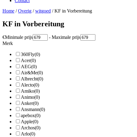
Contact
Home
/
Overig
/
witgoed
/ KF in Vorbereitung
KF in Vorbereitung
€
Minimale prijs
-
Maximale prijs
Merk
360Fly
(0)
Acer
(0)
AEG
(0)
Air&Me
(0)
Albrecht
(0)
Alecto
(0)
Amiko
(0)
Animo
(0)
Anker
(0)
Ansmann
(0)
apebox
(0)
Apple
(0)
Archos
(0)
Arlo
(0)