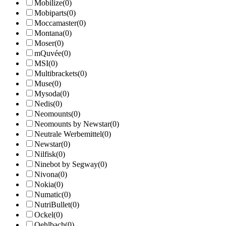
Mobilize
(0)
Mobiparts
(0)
Moccamaster
(0)
Montana
(0)
Moser
(0)
mQuvée
(0)
MSI
(0)
Multibrackets
(0)
Muse
(0)
Mysoda
(0)
Nedis
(0)
Neomounts
(0)
Neomounts by Newstar
(0)
Neutrale Werbemittel
(0)
Newstar
(0)
Nilfisk
(0)
Ninebot by Segway
(0)
Nivona
(0)
Nokia
(0)
Numatic
(0)
NutriBullet
(0)
Ockel
(0)
Oehlbach
(0)