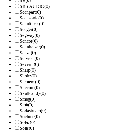
SB
(0)
SBS AUDIO
(0)
Scanpart
(0)
Scansonic
(0)
Schulthess
(0)
Seeger
(0)
Segway
(0)
Sencor
(0)
Sennheiser
(0)
Senza
(0)
Service:
(0)
Severin
(0)
Sharp
(0)
Shokz
(0)
Siemens
(0)
Sitecom
(0)
Skullcandy
(0)
Smeg
(0)
Smit
(0)
Sodastream
(0)
Soehnle
(0)
Solac
(0)
Solis
(0)