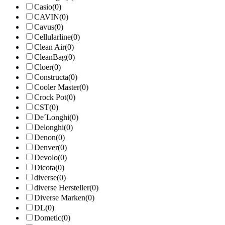
Casio
(0)
CAVIN
(0)
Cavus
(0)
Cellularline
(0)
Clean Air
(0)
CleanBag
(0)
Cloer
(0)
Constructa
(0)
Cooler Master
(0)
Crock Pot
(0)
CST
(0)
De´Longhi
(0)
Delonghi
(0)
Denon
(0)
Denver
(0)
Devolo
(0)
Dicota
(0)
diverse
(0)
diverse Hersteller
(0)
Diverse Marken
(0)
DL
(0)
Dometic
(0)