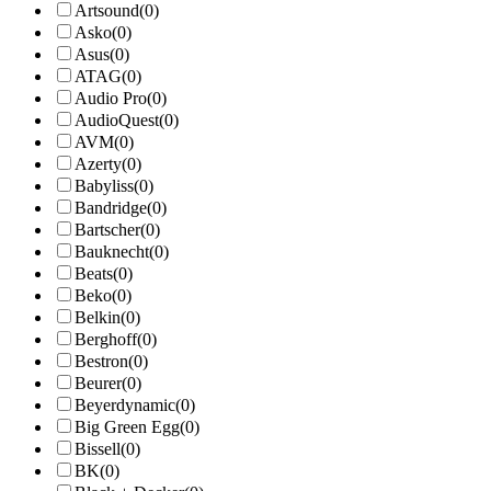
Artsound
(0)
Asko
(0)
Asus
(0)
ATAG
(0)
Audio Pro
(0)
AudioQuest
(0)
AVM
(0)
Azerty
(0)
Babyliss
(0)
Bandridge
(0)
Bartscher
(0)
Bauknecht
(0)
Beats
(0)
Beko
(0)
Belkin
(0)
Berghoff
(0)
Bestron
(0)
Beurer
(0)
Beyerdynamic
(0)
Big Green Egg
(0)
Bissell
(0)
BK
(0)