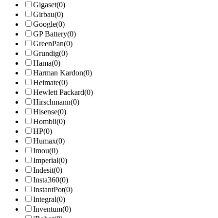
Gigaset
(0)
Girbau
(0)
Google
(0)
GP Battery
(0)
GreenPan
(0)
Grundig
(0)
Hama
(0)
Harman Kardon
(0)
Heimate
(0)
Hewlett Packard
(0)
Hirschmann
(0)
Hisense
(0)
Hombli
(0)
HP
(0)
Humax
(0)
Imou
(0)
Imperial
(0)
Indesit
(0)
Insta360
(0)
InstantPot
(0)
Integral
(0)
Inventum
(0)