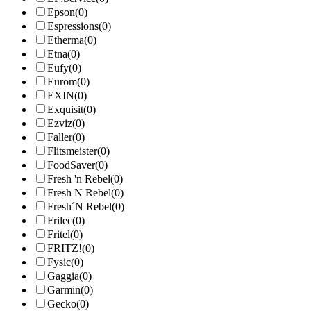
Epson
(0)
Espressions
(0)
Etherma
(0)
Etna
(0)
Eufy
(0)
Eurom
(0)
EXIN
(0)
Exquisit
(0)
Ezviz
(0)
Faller
(0)
Flitsmeister
(0)
FoodSaver
(0)
Fresh 'n Rebel
(0)
Fresh N Rebel
(0)
Fresh´N Rebel
(0)
Frilec
(0)
Fritel
(0)
FRITZ!
(0)
Fysic
(0)
Gaggia
(0)
Garmin
(0)
Gecko
(0)