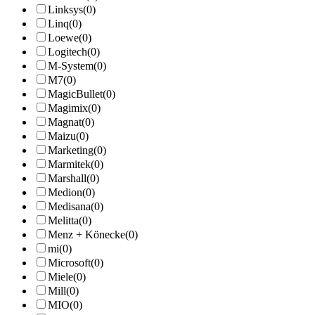
Linksys
(0)
Linq
(0)
Loewe
(0)
Logitech
(0)
M-System
(0)
M7
(0)
MagicBullet
(0)
Magimix
(0)
Magnat
(0)
Maizu
(0)
Marketing
(0)
Marmitek
(0)
Marshall
(0)
Medion
(0)
Medisana
(0)
Melitta
(0)
Menz + Könecke
(0)
mi
(0)
Microsoft
(0)
Miele
(0)
Mill
(0)
MIO
(0)