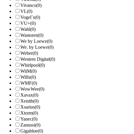
Vivanco
(0)
VL
(0)
Vogel`s
(0)
VU+
(0)
Wahl
(0)
Wastoren
(0)
We by Loewe
(0)
We. by Loewe
(0)
Weber
(0)
Western Digital
(0)
Whirlpool
(0)
WiiM
(0)
Wilfa
(0)
WMF
(0)
WowWee
(0)
Xavax
(0)
Xenith
(0)
Xsarius
(0)
Xtorm
(0)
Yanec
(0)
Zanussi
(0)
Gigablue
(0)