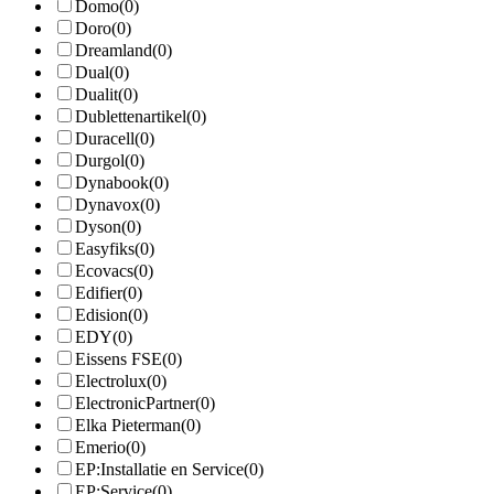
Domo
(0)
Doro
(0)
Dreamland
(0)
Dual
(0)
Dualit
(0)
Dublettenartikel
(0)
Duracell
(0)
Durgol
(0)
Dynabook
(0)
Dynavox
(0)
Dyson
(0)
Easyfiks
(0)
Ecovacs
(0)
Edifier
(0)
Edision
(0)
EDY
(0)
Eissens FSE
(0)
Electrolux
(0)
ElectronicPartner
(0)
Elka Pieterman
(0)
Emerio
(0)
EP:Installatie en Service
(0)
EP:Service
(0)