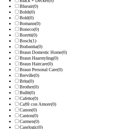
Black + Decker
(0)
Blueair
(0)
Bohlt
(0)
Bold
(0)
Bomann
(0)
Boneco
(0)
Boretti
(0)
Bosch
(1)
Brabantia
(0)
Braun Domestic Home
(0)
Braun Haarstyling
(0)
Braun Haircare
(0)
Braun Personal Care
(0)
Breville
(0)
Brita
(0)
Brother
(0)
Bullit
(0)
Cafetto
(0)
Caffè con Amore
(0)
Canon
(0)
Canton
(0)
Carmen
(0)
Caselogic
(0)