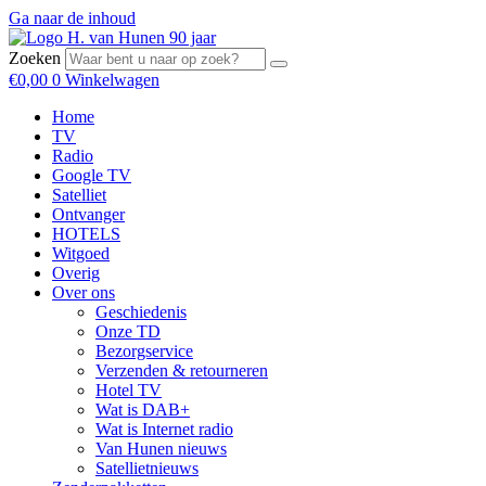
Ga naar de inhoud
Zoeken
€
0,00
0
Winkelwagen
Home
TV
Radio
Google TV
Satelliet
Ontvanger
HOTELS
Witgoed
Overig
Over ons
Geschiedenis
Onze TD
Bezorgservice
Verzenden & retourneren
Hotel TV
Wat is DAB+
Wat is Internet radio
Van Hunen nieuws
Satellietnieuws