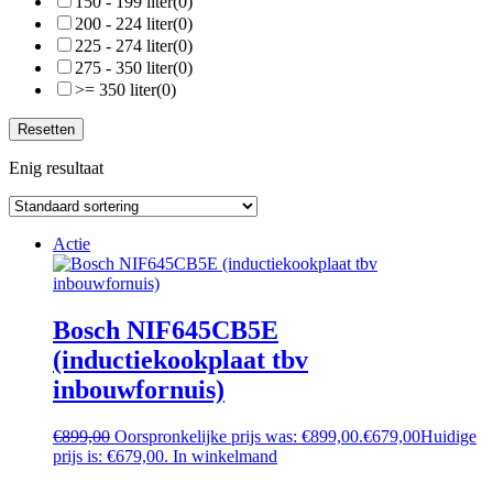
150 - 199 liter
(0)
200 - 224 liter
(0)
225 - 274 liter
(0)
275 - 350 liter
(0)
>= 350 liter
(0)
Resetten
Enig resultaat
Actie
Bosch NIF645CB5E
(inductiekookplaat tbv
inbouwfornuis)
€
899,00
Oorspronkelijke prijs was: €899,00.
€
679,00
Huidige
prijs is: €679,00.
In winkelmand