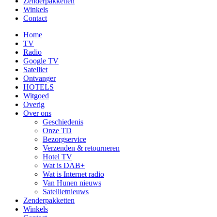
Zenderpakketten
Winkels
Contact
Home
TV
Radio
Google TV
Satelliet
Ontvanger
HOTELS
Witgoed
Overig
Over ons
Geschiedenis
Onze TD
Bezorgservice
Verzenden & retourneren
Hotel TV
Wat is DAB+
Wat is Internet radio
Van Hunen nieuws
Satellietnieuws
Zenderpakketten
Winkels