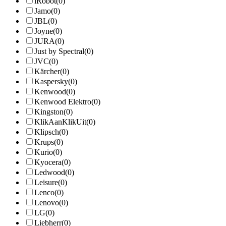
iRobot
(0)
Jamo
(0)
JBL
(0)
Joyne
(0)
JURA
(0)
Just by Spectral
(0)
JVC
(0)
Kärcher
(0)
Kaspersky
(0)
Kenwood
(0)
Kenwood Elektro
(0)
Kingston
(0)
KlikAanKlikUit
(0)
Klipsch
(0)
Krups
(0)
Kurio
(0)
Kyocera
(0)
Ledwood
(0)
Leisure
(0)
Lenco
(0)
Lenovo
(0)
LG
(0)
Liebherr
(0)