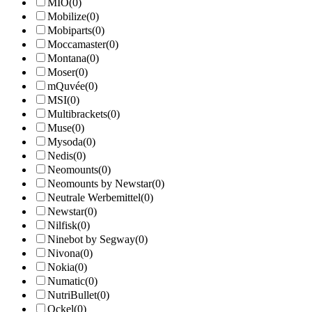
MIO
(0)
Mobilize
(0)
Mobiparts
(0)
Moccamaster
(0)
Montana
(0)
Moser
(0)
mQuvée
(0)
MSI
(0)
Multibrackets
(0)
Muse
(0)
Mysoda
(0)
Nedis
(0)
Neomounts
(0)
Neomounts by Newstar
(0)
Neutrale Werbemittel
(0)
Newstar
(0)
Nilfisk
(0)
Ninebot by Segway
(0)
Nivona
(0)
Nokia
(0)
Numatic
(0)
NutriBullet
(0)
Ockel
(0)