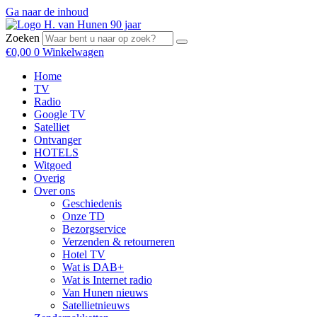
Ga naar de inhoud
Zoeken
€
0,00
0
Winkelwagen
Home
TV
Radio
Google TV
Satelliet
Ontvanger
HOTELS
Witgoed
Overig
Over ons
Geschiedenis
Onze TD
Bezorgservice
Verzenden & retourneren
Hotel TV
Wat is DAB+
Wat is Internet radio
Van Hunen nieuws
Satellietnieuws