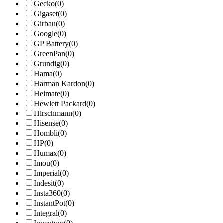
Gecko
(0)
Gigaset
(0)
Girbau
(0)
Google
(0)
GP Battery
(0)
GreenPan
(0)
Grundig
(0)
Hama
(0)
Harman Kardon
(0)
Heimate
(0)
Hewlett Packard
(0)
Hirschmann
(0)
Hisense
(0)
Hombli
(0)
HP
(0)
Humax
(0)
Imou
(0)
Imperial
(0)
Indesit
(0)
Insta360
(0)
InstantPot
(0)
Integral
(0)
Inventum
(0)