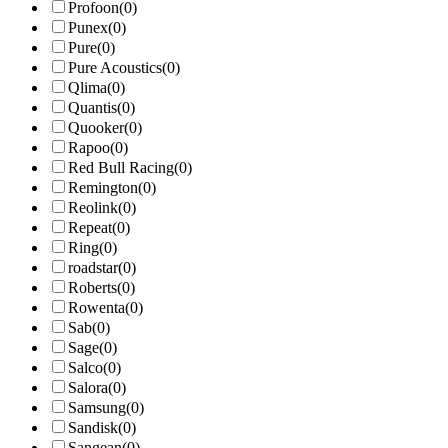
Profoon
(0)
Punex
(0)
Pure
(0)
Pure Acoustics
(0)
Qlima
(0)
Quantis
(0)
Quooker
(0)
Rapoo
(0)
Red Bull Racing
(0)
Remington
(0)
Reolink
(0)
Repeat
(0)
Ring
(0)
roadstar
(0)
Roberts
(0)
Rowenta
(0)
Sab
(0)
Sage
(0)
Salco
(0)
Salora
(0)
Samsung
(0)
Sandisk
(0)
Sangean
(0)