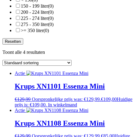
150 - 199 liter
(0)
200 - 224 liter
(0)
225 - 274 liter
(0)
275 - 350 liter
(0)
>= 350 liter
(0)
Resetten
Toont alle 4 resultaten
Actie
Krups XN1101 Essenza Mini
€
129,99
Oorspronkelijke prijs was: €129,99.
€
109,00
Huidige
prijs is: €109,00.
In winkelmand
Actie
Krups XN1108 Essenza Mini
€
129,99
Oorspronkelijke prijs was: €129,99.
€
85,00
Huidige