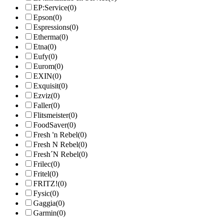
EP:Service
(0)
Epson
(0)
Espressions
(0)
Etherma
(0)
Etna
(0)
Eufy
(0)
Eurom
(0)
EXIN
(0)
Exquisit
(0)
Ezviz
(0)
Faller
(0)
Flitsmeister
(0)
FoodSaver
(0)
Fresh 'n Rebel
(0)
Fresh N Rebel
(0)
Fresh´N Rebel
(0)
Frilec
(0)
Fritel
(0)
FRITZ!
(0)
Fysic
(0)
Gaggia
(0)
Garmin
(0)