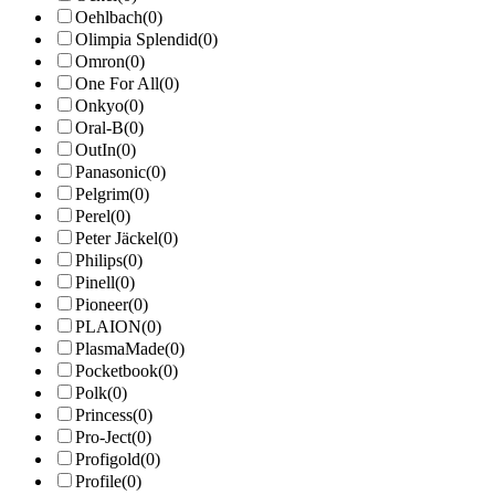
Oehlbach
(0)
Olimpia Splendid
(0)
Omron
(0)
One For All
(0)
Onkyo
(0)
Oral-B
(0)
OutIn
(0)
Panasonic
(0)
Pelgrim
(0)
Perel
(0)
Peter Jäckel
(0)
Philips
(0)
Pinell
(0)
Pioneer
(0)
PLAION
(0)
PlasmaMade
(0)
Pocketbook
(0)
Polk
(0)
Princess
(0)
Pro-Ject
(0)
Profigold
(0)
Profile
(0)