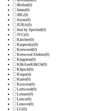
iRobot
(0)
Jamo
(0)
JBL
(0)
Joyne
(0)
JURA
(0)
Just by Spectral
(0)
JVC
(0)
Kärcher
(0)
Kaspersky
(0)
Kenwood
(0)
Kenwood Elektro
(0)
Kingston
(0)
KlikAanKlikUit
(0)
Klipsch
(0)
Krups
(4)
Kurio
(0)
Kyocera
(0)
Ledwood
(0)
Leisure
(0)
Lenco
(0)
Lenovo
(0)
LG
(0)