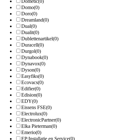
Dometic
(0)
Domo
(0)
Doro
(0)
Dreamland
(0)
Dual
(0)
Dualit
(0)
Dublettenartikel
(0)
Duracell
(0)
Durgol
(0)
Dynabook
(0)
Dynavox
(0)
Dyson
(0)
Easyfiks
(0)
Ecovacs
(0)
Edifier
(0)
Edision
(0)
EDY
(0)
Eissens FSE
(0)
Electrolux
(0)
ElectronicPartner
(0)
Elka Pieterman
(0)
Emerio
(0)
EP:Installatie en Service
(0)