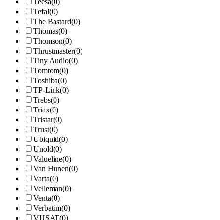
Teesa
(0)
Tefal
(0)
The Bastard
(0)
Thomas
(0)
Thomson
(0)
Thrustmaster
(0)
Tiny Audio
(0)
Tomtom
(0)
Toshiba
(0)
TP-Link
(0)
Trebs
(0)
Triax
(0)
Tristar
(0)
Trust
(0)
Ubiquiti
(0)
Unold
(0)
Valueline
(0)
Van Hunen
(0)
Varta
(0)
Velleman
(0)
Venta
(0)
Verbatim
(0)
VHSAT
(0)