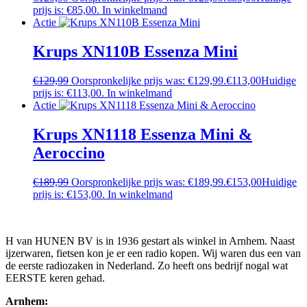
prijs is: €85,00.
In winkelmand
Actie
Krups XN110B Essenza Mini
€
129,99
Oorspronkelijke prijs was: €129,99.
€
113,00
Huidige
prijs is: €113,00.
In winkelmand
Actie
Krups XN1118 Essenza Mini &
Aeroccino
€
189,99
Oorspronkelijke prijs was: €189,99.
€
153,00
Huidige
prijs is: €153,00.
In winkelmand
H van HUNEN BV is in 1936 gestart als winkel in Arnhem. Naast
ijzerwaren, fietsen kon je er een radio kopen. Wij waren dus een van
de eerste radiozaken in Nederland. Zo heeft ons bedrijf nogal wat
EERSTE keren gehad.
Arnhem: