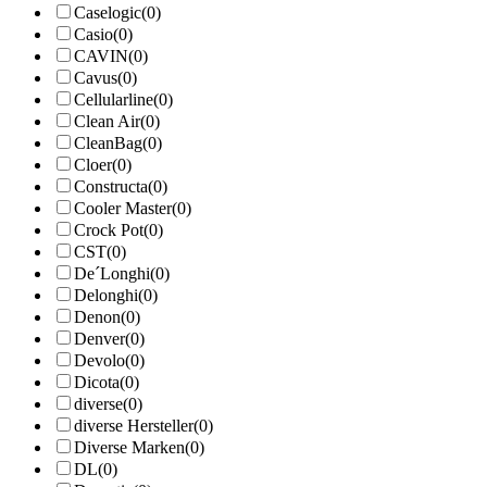
Caselogic
(0)
Casio
(0)
CAVIN
(0)
Cavus
(0)
Cellularline
(0)
Clean Air
(0)
CleanBag
(0)
Cloer
(0)
Constructa
(0)
Cooler Master
(0)
Crock Pot
(0)
CST
(0)
De´Longhi
(0)
Delonghi
(0)
Denon
(0)
Denver
(0)
Devolo
(0)
Dicota
(0)
diverse
(0)
diverse Hersteller
(0)
Diverse Marken
(0)
DL
(0)