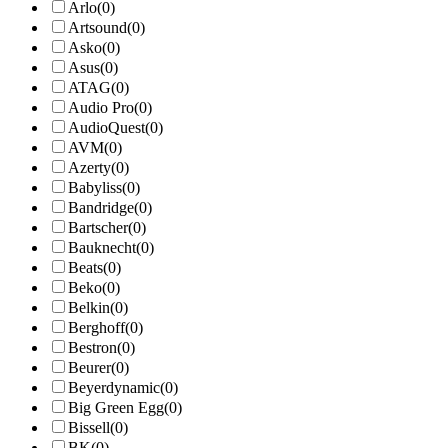
Arlo
(0)
Artsound
(0)
Asko
(0)
Asus
(0)
ATAG
(0)
Audio Pro
(0)
AudioQuest
(0)
AVM
(0)
Azerty
(0)
Babyliss
(0)
Bandridge
(0)
Bartscher
(0)
Bauknecht
(0)
Beats
(0)
Beko
(0)
Belkin
(0)
Berghoff
(0)
Bestron
(0)
Beurer
(0)
Beyerdynamic
(0)
Big Green Egg
(0)
Bissell
(0)
BK
(0)