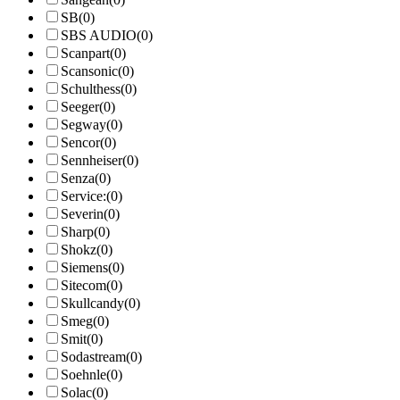
SB
(0)
SBS AUDIO
(0)
Scanpart
(0)
Scansonic
(0)
Schulthess
(0)
Seeger
(0)
Segway
(0)
Sencor
(0)
Sennheiser
(0)
Senza
(0)
Service:
(0)
Severin
(0)
Sharp
(0)
Shokz
(0)
Siemens
(0)
Sitecom
(0)
Skullcandy
(0)
Smeg
(0)
Smit
(0)
Sodastream
(0)
Soehnle
(0)
Solac
(0)