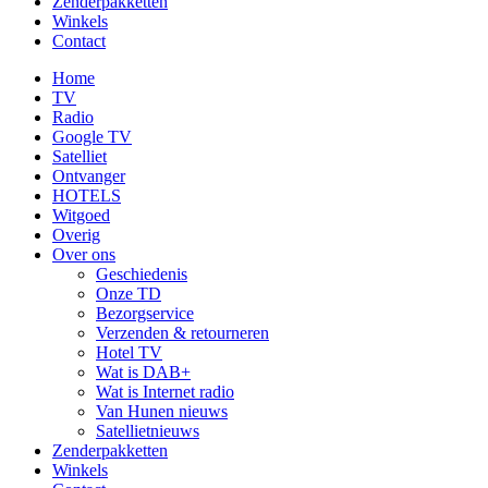
Zenderpakketten
Winkels
Contact
Home
TV
Radio
Google TV
Satelliet
Ontvanger
HOTELS
Witgoed
Overig
Over ons
Geschiedenis
Onze TD
Bezorgservice
Verzenden & retourneren
Hotel TV
Wat is DAB+
Wat is Internet radio
Van Hunen nieuws
Satellietnieuws
Zenderpakketten
Winkels