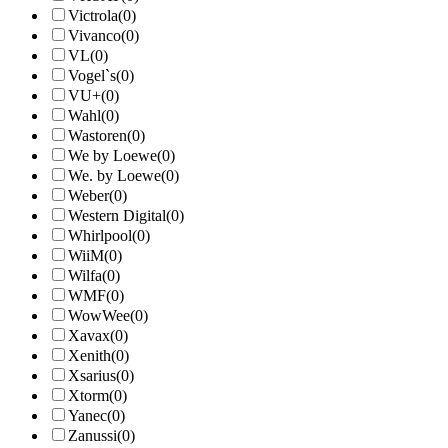
Victrola
(0)
Vivanco
(0)
VL
(0)
Vogel`s
(0)
VU+
(0)
Wahl
(0)
Wastoren
(0)
We by Loewe
(0)
We. by Loewe
(0)
Weber
(0)
Western Digital
(0)
Whirlpool
(0)
WiiM
(0)
Wilfa
(0)
WMF
(0)
WowWee
(0)
Xavax
(0)
Xenith
(0)
Xsarius
(0)
Xtorm
(0)
Yanec
(0)
Zanussi
(0)