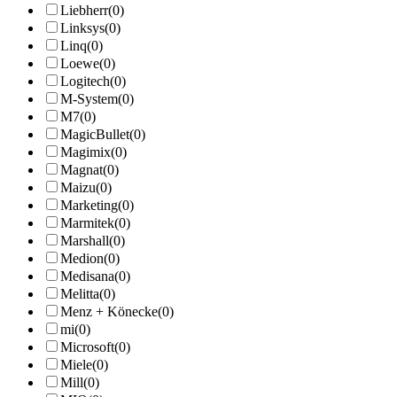
Liebherr
(0)
Linksys
(0)
Linq
(0)
Loewe
(0)
Logitech
(0)
M-System
(0)
M7
(0)
MagicBullet
(0)
Magimix
(0)
Magnat
(0)
Maizu
(0)
Marketing
(0)
Marmitek
(0)
Marshall
(0)
Medion
(0)
Medisana
(0)
Melitta
(0)
Menz + Könecke
(0)
mi
(0)
Microsoft
(0)
Miele
(0)
Mill
(0)