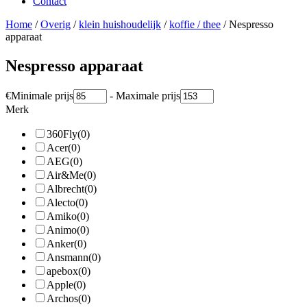
Contact
Home
/
Overig
/
klein huishoudelijk
/
koffie / thee
/ Nespresso
apparaat
Nespresso apparaat
€
Minimale prijs
-
Maximale prijs
Merk
360Fly
(0)
Acer
(0)
AEG
(0)
Air&Me
(0)
Albrecht
(0)
Alecto
(0)
Amiko
(0)
Animo
(0)
Anker
(0)
Ansmann
(0)
apebox
(0)
Apple
(0)
Archos
(0)