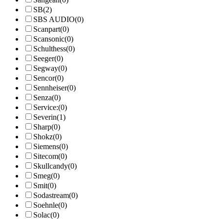
SB
(2)
SBS AUDIO
(0)
Scanpart
(0)
Scansonic
(0)
Schulthess
(0)
Seeger
(0)
Segway
(0)
Sencor
(0)
Sennheiser
(0)
Senza
(0)
Service:
(0)
Severin
(1)
Sharp
(0)
Shokz
(0)
Siemens
(0)
Sitecom
(0)
Skullcandy
(0)
Smeg
(0)
Smit
(0)
Sodastream
(0)
Soehnle
(0)
Solac
(0)