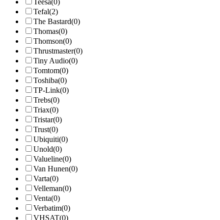
Teesa
(0)
Tefal
(2)
The Bastard
(0)
Thomas
(0)
Thomson
(0)
Thrustmaster
(0)
Tiny Audio
(0)
Tomtom
(0)
Toshiba
(0)
TP-Link
(0)
Trebs
(0)
Triax
(0)
Tristar
(0)
Trust
(0)
Ubiquiti
(0)
Unold
(0)
Valueline
(0)
Van Hunen
(0)
Varta
(0)
Velleman
(0)
Venta
(0)
Verbatim
(0)
VHSAT
(0)