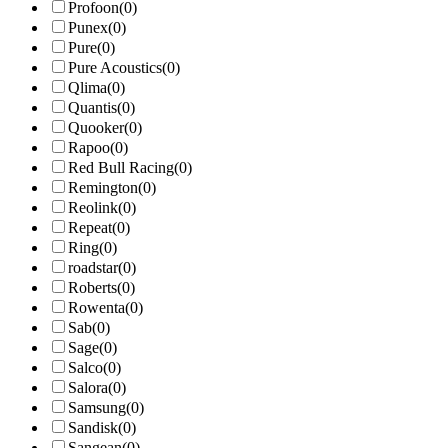
Profoon
(0)
Punex
(0)
Pure
(0)
Pure Acoustics
(0)
Qlima
(0)
Quantis
(0)
Quooker
(0)
Rapoo
(0)
Red Bull Racing
(0)
Remington
(0)
Reolink
(0)
Repeat
(0)
Ring
(0)
roadstar
(0)
Roberts
(0)
Rowenta
(0)
Sab
(0)
Sage
(0)
Salco
(0)
Salora
(0)
Samsung
(0)
Sandisk
(0)
Sangean
(0)