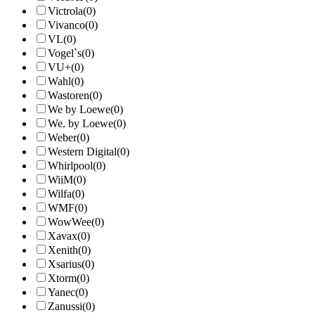
Victrola
(0)
Vivanco
(0)
VL
(0)
Vogel`s
(0)
VU+
(0)
Wahl
(0)
Wastoren
(0)
We by Loewe
(0)
We. by Loewe
(0)
Weber
(0)
Western Digital
(0)
Whirlpool
(0)
WiiM
(0)
Wilfa
(0)
WMF
(0)
WowWee
(0)
Xavax
(0)
Xenith
(0)
Xsarius
(0)
Xtorm
(0)
Yanec
(0)
Zanussi
(0)