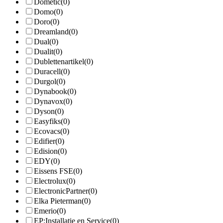
Dometic
(0)
Domo
(0)
Doro
(0)
Dreamland
(0)
Dual
(0)
Dualit
(0)
Dublettenartikel
(0)
Duracell
(0)
Durgol
(0)
Dynabook
(0)
Dynavox
(0)
Dyson
(0)
Easyfiks
(0)
Ecovacs
(0)
Edifier
(0)
Edision
(0)
EDY
(0)
Eissens FSE
(0)
Electrolux
(0)
ElectronicPartner
(0)
Elka Pieterman
(0)
Emerio
(0)
EP:Installatie en Service
(0)