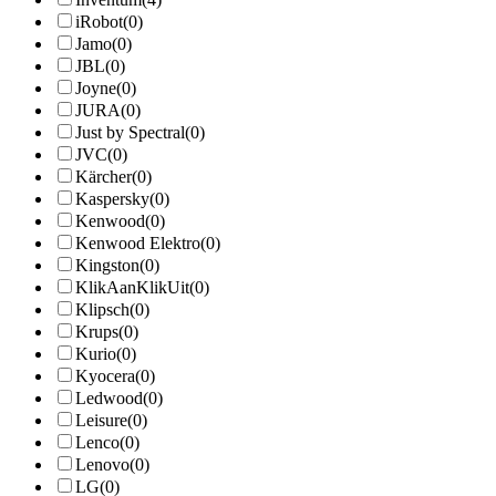
iRobot
(0)
Jamo
(0)
JBL
(0)
Joyne
(0)
JURA
(0)
Just by Spectral
(0)
JVC
(0)
Kärcher
(0)
Kaspersky
(0)
Kenwood
(0)
Kenwood Elektro
(0)
Kingston
(0)
KlikAanKlikUit
(0)
Klipsch
(0)
Krups
(0)
Kurio
(0)
Kyocera
(0)
Ledwood
(0)
Leisure
(0)
Lenco
(0)
Lenovo
(0)
LG
(0)