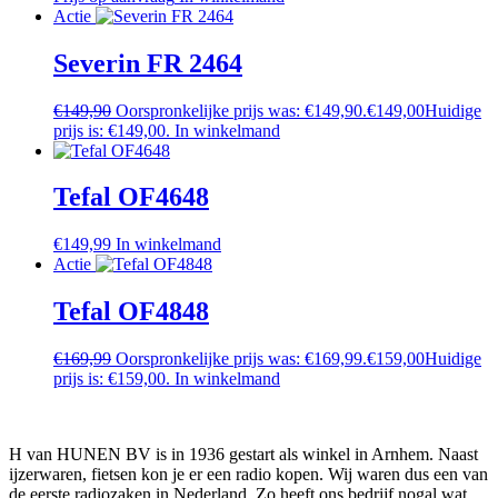
Actie
Severin FR 2464
€
149,90
Oorspronkelijke prijs was: €149,90.
€
149,00
Huidige
prijs is: €149,00.
In winkelmand
Tefal OF4648
€
149,99
In winkelmand
Actie
Tefal OF4848
€
169,99
Oorspronkelijke prijs was: €169,99.
€
159,00
Huidige
prijs is: €159,00.
In winkelmand
H van HUNEN BV is in 1936 gestart als winkel in Arnhem. Naast
ijzerwaren, fietsen kon je er een radio kopen. Wij waren dus een van
de eerste radiozaken in Nederland. Zo heeft ons bedrijf nogal wat