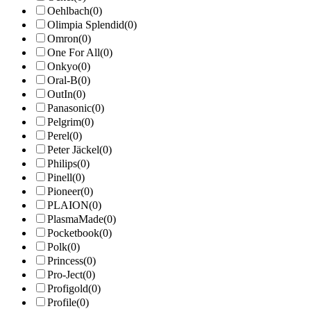
Oehlbach
(0)
Olimpia Splendid
(0)
Omron
(0)
One For All
(0)
Onkyo
(0)
Oral-B
(0)
OutIn
(0)
Panasonic
(0)
Pelgrim
(0)
Perel
(0)
Peter Jäckel
(0)
Philips
(0)
Pinell
(0)
Pioneer
(0)
PLAION
(0)
PlasmaMade
(0)
Pocketbook
(0)
Polk
(0)
Princess
(0)
Pro-Ject
(0)
Profigold
(0)
Profile
(0)