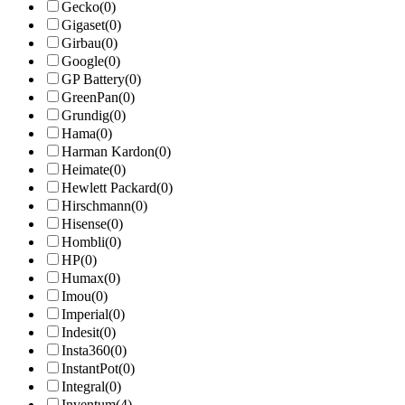
Gecko
(0)
Gigaset
(0)
Girbau
(0)
Google
(0)
GP Battery
(0)
GreenPan
(0)
Grundig
(0)
Hama
(0)
Harman Kardon
(0)
Heimate
(0)
Hewlett Packard
(0)
Hirschmann
(0)
Hisense
(0)
Hombli
(0)
HP
(0)
Humax
(0)
Imou
(0)
Imperial
(0)
Indesit
(0)
Insta360
(0)
InstantPot
(0)
Integral
(0)
Inventum
(4)