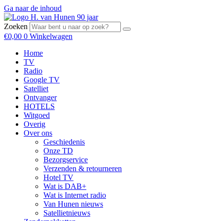
Ga naar de inhoud
Zoeken
€
0,00
0
Winkelwagen
Home
TV
Radio
Google TV
Satelliet
Ontvanger
HOTELS
Witgoed
Overig
Over ons
Geschiedenis
Onze TD
Bezorgservice
Verzenden & retourneren
Hotel TV
Wat is DAB+
Wat is Internet radio
Van Hunen nieuws
Satellietnieuws