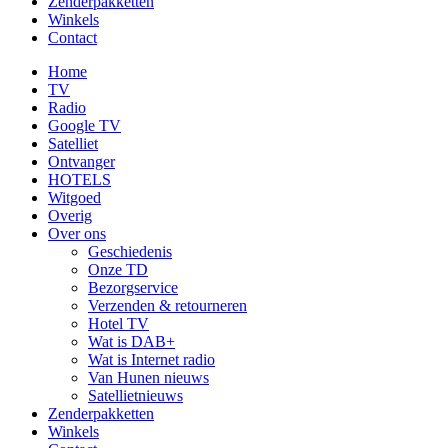
Zenderpakketten
Winkels
Contact
Home
TV
Radio
Google TV
Satelliet
Ontvanger
HOTELS
Witgoed
Overig
Over ons
Geschiedenis
Onze TD
Bezorgservice
Verzenden & retourneren
Hotel TV
Wat is DAB+
Wat is Internet radio
Van Hunen nieuws
Satellietnieuws
Zenderpakketten
Winkels