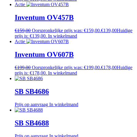
Actie
Inventum OV457B
€
159,00
Oorspronkelijke prijs was: €159,00.
€
139,00
Huidige
prijs is: €139,00.
In winkelmand
Actie
Inventum OV607B
€
199,00
Oorspronkelijke prijs was: €199,00.
€
178,00
Huidige
prijs is: €178,00.
In winkelmand
SB SB4686
Prijs op aanvraag
In winkelmand
SB SB4688
Prijs op aanvraag
In winkelmand