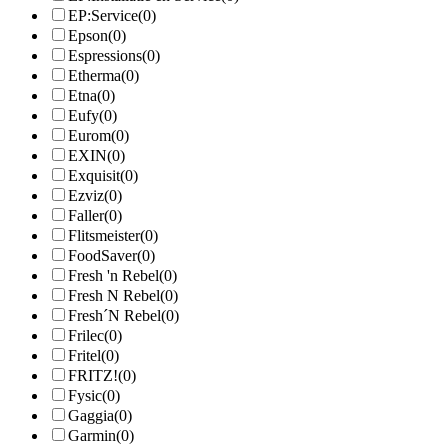
EP:Service
(0)
Epson
(0)
Espressions
(0)
Etherma
(0)
Etna
(0)
Eufy
(0)
Eurom
(0)
EXIN
(0)
Exquisit
(0)
Ezviz
(0)
Faller
(0)
Flitsmeister
(0)
FoodSaver
(0)
Fresh 'n Rebel
(0)
Fresh N Rebel
(0)
Fresh´N Rebel
(0)
Frilec
(0)
Fritel
(0)
FRITZ!
(0)
Fysic
(0)
Gaggia
(0)
Garmin
(0)