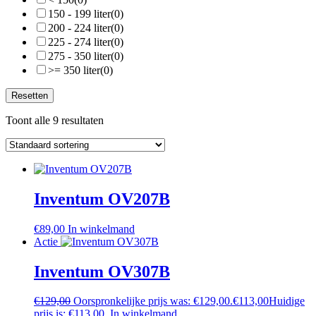
150 - 199 liter
(0)
200 - 224 liter
(0)
225 - 274 liter
(0)
275 - 350 liter
(0)
>= 350 liter
(0)
Resetten
Toont alle 9 resultaten
Inventum OV207B
€
89,00
In winkelmand
Actie
Inventum OV307B
€
129,00
Oorspronkelijke prijs was: €129,00.
€
113,00
Huidige
prijs is: €113,00.
In winkelmand