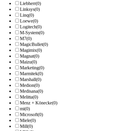
Liebherr
(0)
Linksys
(0)
Linq
(0)
Loewe
(0)
Logitech
(0)
M-System
(0)
M7
(0)
MagicBullet
(0)
Magimix
(0)
Magnat
(0)
Maizu
(0)
Marketing
(0)
Marmitek
(0)
Marshall
(0)
Medion
(0)
Medisana
(0)
Melitta
(0)
Menz + Könecke
(0)
mi
(0)
Microsoft
(0)
Miele
(0)
Mill
(0)