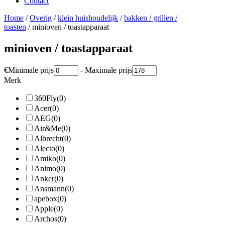
Contact
Home
/
Overig
/
klein huishoudelijk
/
bakken / grillen /
toasten
/ minioven / toastapparaat
minioven / toastapparaat
€
Minimale prijs
-
Maximale prijs
Merk
360Fly
(0)
Acer
(0)
AEG
(0)
Air&Me
(0)
Albrecht
(0)
Alecto
(0)
Amiko
(0)
Animo
(0)
Anker
(0)
Ansmann
(0)
apebox
(0)
Apple
(0)
Archos
(0)