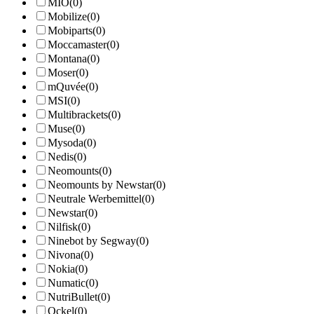
MIO
(0)
Mobilize
(0)
Mobiparts
(0)
Moccamaster
(0)
Montana
(0)
Moser
(0)
mQuvée
(0)
MSI
(0)
Multibrackets
(0)
Muse
(0)
Mysoda
(0)
Nedis
(0)
Neomounts
(0)
Neomounts by Newstar
(0)
Neutrale Werbemittel
(0)
Newstar
(0)
Nilfisk
(0)
Ninebot by Segway
(0)
Nivona
(0)
Nokia
(0)
Numatic
(0)
NutriBullet
(0)
Ockel
(0)