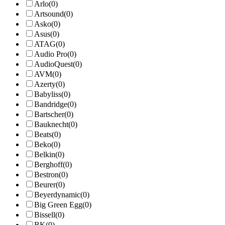
Arlo
(0)
Artsound
(0)
Asko
(0)
Asus
(0)
ATAG
(0)
Audio Pro
(0)
AudioQuest
(0)
AVM
(0)
Azerty
(0)
Babyliss
(0)
Bandridge
(0)
Bartscher
(0)
Bauknecht
(0)
Beats
(0)
Beko
(0)
Belkin
(0)
Berghoff
(0)
Bestron
(0)
Beurer
(0)
Beyerdynamic
(0)
Big Green Egg
(0)
Bissell
(0)
BK
(0)