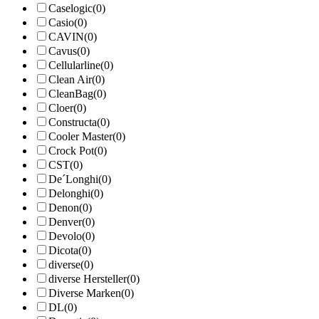
Caselogic
(0)
Casio
(0)
CAVIN
(0)
Cavus
(0)
Cellularline
(0)
Clean Air
(0)
CleanBag
(0)
Cloer
(0)
Constructa
(0)
Cooler Master
(0)
Crock Pot
(0)
CST
(0)
De´Longhi
(0)
Delonghi
(0)
Denon
(0)
Denver
(0)
Devolo
(0)
Dicota
(0)
diverse
(0)
diverse Hersteller
(0)
Diverse Marken
(0)
DL
(0)