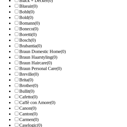
Black + Decker
(0)
Blueair
(0)
Bohlt
(0)
Bold
(0)
Bomann
(0)
Boneco
(0)
Boretti
(0)
Bosch
(0)
Brabantia
(0)
Braun Domestic Home
(0)
Braun Haarstyling
(0)
Braun Haircare
(0)
Braun Personal Care
(0)
Breville
(0)
Brita
(0)
Brother
(0)
Bullit
(0)
Cafetto
(0)
Caffè con Amore
(0)
Canon
(0)
Canton
(0)
Carmen
(0)
Caselogic
(0)