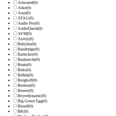
Artsound
(0)
Asko
(0)
Asus
(0)
ATAG
(0)
Audio Pro
(0)
AudioQuest
(0)
AVM
(0)
Azerty
(0)
Babyliss
(0)
Bandridge
(0)
Bartscher
(0)
Bauknecht
(0)
Beats
(0)
Beko
(0)
Belkin
(0)
Berghoff
(0)
Bestron
(0)
Beurer
(0)
Beyerdynamic
(0)
Big Green Egg
(0)
Bissell
(0)
BK
(0)