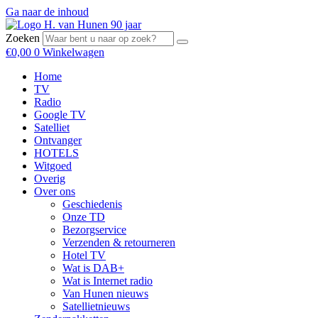
Ga naar de inhoud
Zoeken
€
0,00
0
Winkelwagen
Home
TV
Radio
Google TV
Satelliet
Ontvanger
HOTELS
Witgoed
Overig
Over ons
Geschiedenis
Onze TD
Bezorgservice
Verzenden & retourneren
Hotel TV
Wat is DAB+
Wat is Internet radio
Van Hunen nieuws
Satellietnieuws