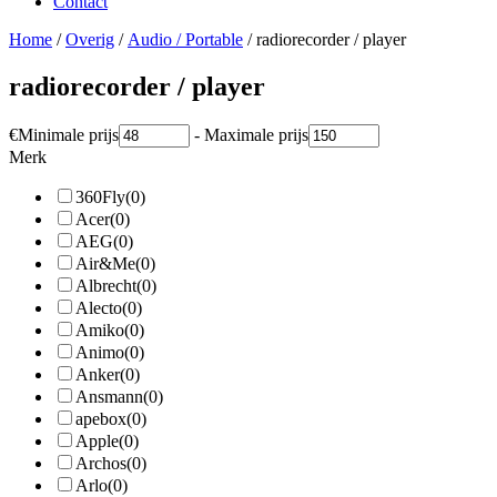
Contact
Home
/
Overig
/
Audio / Portable
/ radiorecorder / player
radiorecorder / player
€
Minimale prijs
-
Maximale prijs
Merk
360Fly
(0)
Acer
(0)
AEG
(0)
Air&Me
(0)
Albrecht
(0)
Alecto
(0)
Amiko
(0)
Animo
(0)
Anker
(0)
Ansmann
(0)
apebox
(0)
Apple
(0)
Archos
(0)
Arlo
(0)