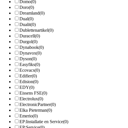
Domo
(0)
Doro
(0)
Dreamland
(0)
Dual
(0)
Dualit
(0)
Dublettenartikel
(0)
Duracell
(0)
Durgol
(0)
Dynabook
(0)
Dynavox
(0)
Dyson
(0)
Easyfiks
(0)
Ecovacs
(0)
Edifier
(0)
Edision
(0)
EDY
(0)
Eissens FSE
(0)
Electrolux
(0)
ElectronicPartner
(0)
Elka Pieterman
(0)
Emerio
(0)
EP:Installatie en Service
(0)
EP:Service
(0)