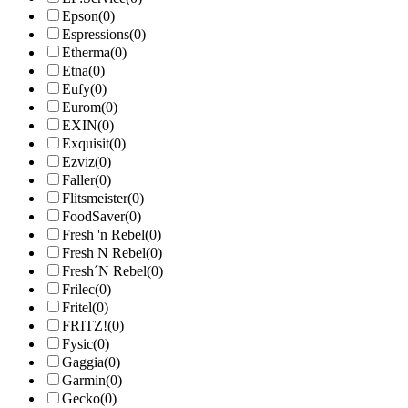
Epson
(0)
Espressions
(0)
Etherma
(0)
Etna
(0)
Eufy
(0)
Eurom
(0)
EXIN
(0)
Exquisit
(0)
Ezviz
(0)
Faller
(0)
Flitsmeister
(0)
FoodSaver
(0)
Fresh 'n Rebel
(0)
Fresh N Rebel
(0)
Fresh´N Rebel
(0)
Frilec
(0)
Fritel
(0)
FRITZ!
(0)
Fysic
(0)
Gaggia
(0)
Garmin
(0)
Gecko
(0)