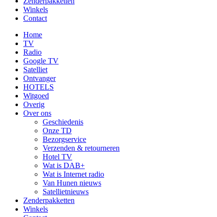
Zenderpakketten
Winkels
Contact
Home
TV
Radio
Google TV
Satelliet
Ontvanger
HOTELS
Witgoed
Overig
Over ons
Geschiedenis
Onze TD
Bezorgservice
Verzenden & retourneren
Hotel TV
Wat is DAB+
Wat is Internet radio
Van Hunen nieuws
Satellietnieuws
Zenderpakketten
Winkels