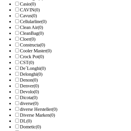
Casio
(0)
CAVIN
(0)
Cavus
(0)
Cellularline
(0)
Clean Air
(0)
CleanBag
(0)
Cloer
(0)
Constructa
(0)
Cooler Master
(0)
Crock Pot
(0)
CST
(0)
De´Longhi
(0)
Delonghi
(0)
Denon
(0)
Denver
(0)
Devolo
(0)
Dicota
(0)
diverse
(0)
diverse Hersteller
(0)
Diverse Marken
(0)
DL
(0)
Dometic
(0)