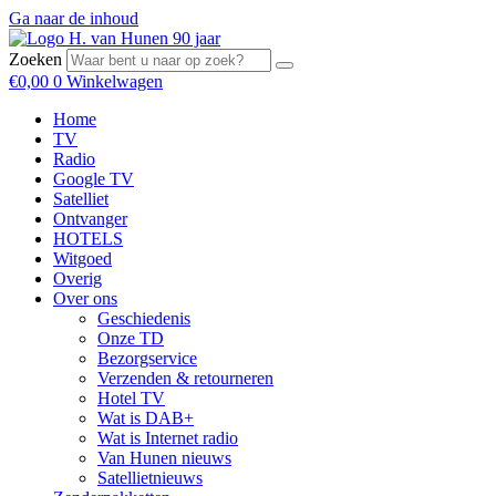
Ga naar de inhoud
Zoeken
€
0,00
0
Winkelwagen
Home
TV
Radio
Google TV
Satelliet
Ontvanger
HOTELS
Witgoed
Overig
Over ons
Geschiedenis
Onze TD
Bezorgservice
Verzenden & retourneren
Hotel TV
Wat is DAB+
Wat is Internet radio
Van Hunen nieuws
Satellietnieuws