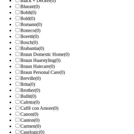
Black + Decker
(0)
Blueair
(0)
Bohlt
(0)
Bold
(0)
Bomann
(0)
Boneco
(0)
Boretti
(0)
Bosch
(0)
Brabantia
(0)
Braun Domestic Home
(0)
Braun Haarstyling
(0)
Braun Haircare
(0)
Braun Personal Care
(0)
Breville
(0)
Brita
(0)
Brother
(0)
Bullit
(0)
Cafetto
(0)
Caffè con Amore
(0)
Canon
(0)
Canton
(0)
Carmen
(0)
Caselogic
(0)