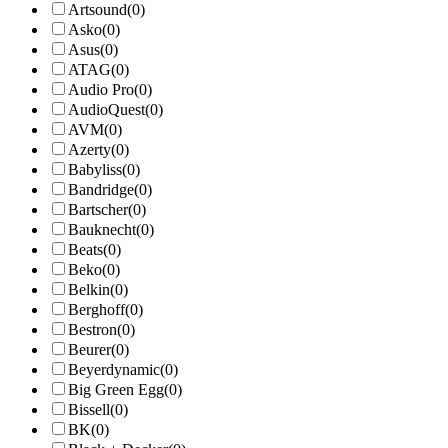
Artsound
(0)
Asko
(0)
Asus
(0)
ATAG
(0)
Audio Pro
(0)
AudioQuest
(0)
AVM
(0)
Azerty
(0)
Babyliss
(0)
Bandridge
(0)
Bartscher
(0)
Bauknecht
(0)
Beats
(0)
Beko
(0)
Belkin
(0)
Berghoff
(0)
Bestron
(0)
Beurer
(0)
Beyerdynamic
(0)
Big Green Egg
(0)
Bissell
(0)
BK
(0)