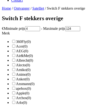
Contact
Home
/
Ontvanger
/
Satelliet
/ Switch F stekkers overige
Switch F stekkers overige
€
Minimale prijs
-
Maximale prijs
Merk
360Fly
(0)
Acer
(0)
AEG
(0)
Air&Me
(0)
Albrecht
(0)
Alecto
(0)
Amiko
(0)
Animo
(0)
Anker
(0)
Ansmann
(0)
apebox
(0)
Apple
(0)
Archos
(0)
Arlo
(0)