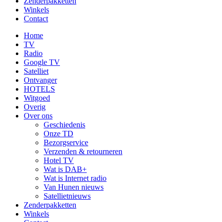
Zenderpakketten
Winkels
Contact
Home
TV
Radio
Google TV
Satelliet
Ontvanger
HOTELS
Witgoed
Overig
Over ons
Geschiedenis
Onze TD
Bezorgservice
Verzenden & retourneren
Hotel TV
Wat is DAB+
Wat is Internet radio
Van Hunen nieuws
Satellietnieuws
Zenderpakketten
Winkels