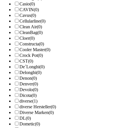
Casio
(0)
CAVIN
(0)
Cavus
(0)
Cellularline
(0)
Clean Air
(0)
CleanBag
(0)
Cloer
(0)
Constructa
(0)
Cooler Master
(0)
Crock Pot
(0)
CST
(0)
De´Longhi
(0)
Delonghi
(0)
Denon
(0)
Denver
(0)
Devolo
(0)
Dicota
(0)
diverse
(1)
diverse Hersteller
(0)
Diverse Marken
(0)
DL
(0)
Dometic
(0)