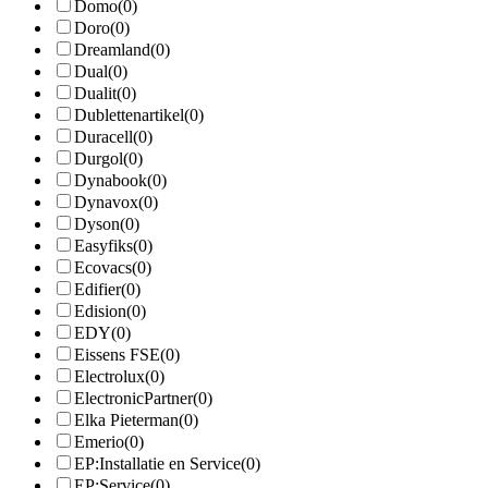
Domo
(0)
Doro
(0)
Dreamland
(0)
Dual
(0)
Dualit
(0)
Dublettenartikel
(0)
Duracell
(0)
Durgol
(0)
Dynabook
(0)
Dynavox
(0)
Dyson
(0)
Easyfiks
(0)
Ecovacs
(0)
Edifier
(0)
Edision
(0)
EDY
(0)
Eissens FSE
(0)
Electrolux
(0)
ElectronicPartner
(0)
Elka Pieterman
(0)
Emerio
(0)
EP:Installatie en Service
(0)
EP:Service
(0)