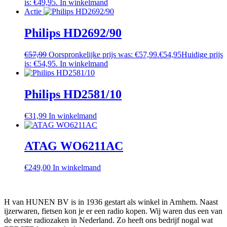
is: €49,95.
In winkelmand
Actie
Philips HD2692/90
€
57,99
Oorspronkelijke prijs was: €57,99.
€
54,95
Huidige prijs
is: €54,95.
In winkelmand
Philips HD2581/10
€
31,99
In winkelmand
ATAG WO6211AC
€
249,00
In winkelmand
H van HUNEN BV is in 1936 gestart als winkel in Arnhem. Naast
ijzerwaren, fietsen kon je er een radio kopen. Wij waren dus een van
de eerste radiozaken in Nederland. Zo heeft ons bedrijf nogal wat