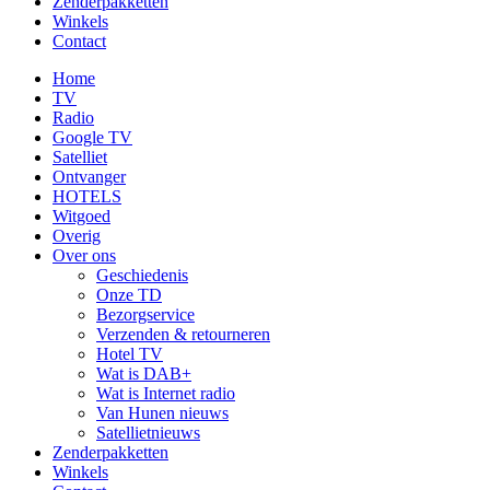
Zenderpakketten
Winkels
Contact
Home
TV
Radio
Google TV
Satelliet
Ontvanger
HOTELS
Witgoed
Overig
Over ons
Geschiedenis
Onze TD
Bezorgservice
Verzenden & retourneren
Hotel TV
Wat is DAB+
Wat is Internet radio
Van Hunen nieuws
Satellietnieuws
Zenderpakketten
Winkels