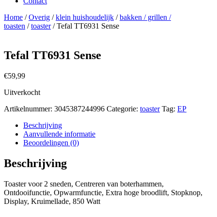
Contact
Home
/
Overig
/
klein huishoudelijk
/
bakken / grillen /
toasten
/
toaster
/ Tefal TT6931 Sense
Tefal TT6931 Sense
€
59,99
Uitverkocht
Artikelnummer:
3045387244996
Categorie:
toaster
Tag:
EP
Beschrijving
Aanvullende informatie
Beoordelingen (0)
Beschrijving
Toaster voor 2 sneden, Centreren van boterhammen,
Ontdooifunctie, Opwarmfunctie, Extra hoge broodlift, Stopknop,
Display, Kruimellade, 850 Watt