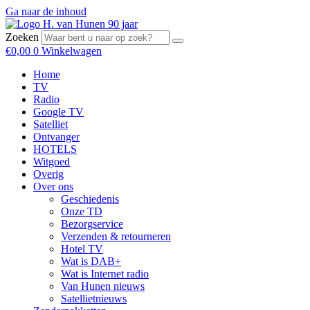
Ga naar de inhoud
Zoeken
€
0,00
0
Winkelwagen
Home
TV
Radio
Google TV
Satelliet
Ontvanger
HOTELS
Witgoed
Overig
Over ons
Geschiedenis
Onze TD
Bezorgservice
Verzenden & retourneren
Hotel TV
Wat is DAB+
Wat is Internet radio
Van Hunen nieuws
Satellietnieuws