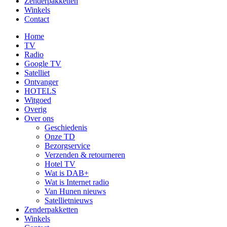
Zenderpakketten
Winkels
Contact
Home
TV
Radio
Google TV
Satelliet
Ontvanger
HOTELS
Witgoed
Overig
Over ons
Geschiedenis
Onze TD
Bezorgservice
Verzenden & retourneren
Hotel TV
Wat is DAB+
Wat is Internet radio
Van Hunen nieuws
Satellietnieuws
Zenderpakketten
Winkels