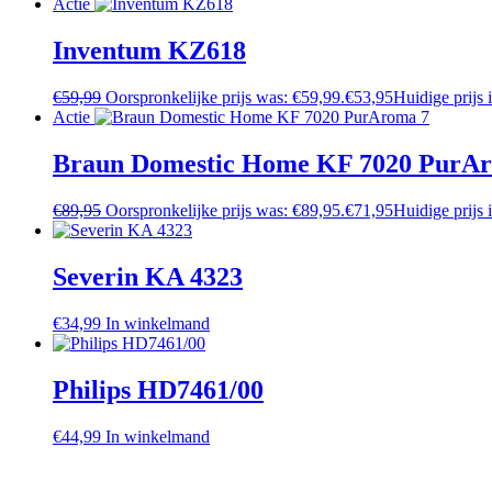
Actie
Inventum KZ618
€
59,99
Oorspronkelijke prijs was: €59,99.
€
53,95
Huidige prijs 
Actie
Braun Domestic Home KF 7020 PurA
€
89,95
Oorspronkelijke prijs was: €89,95.
€
71,95
Huidige prijs 
Severin KA 4323
€
34,99
In winkelmand
Philips HD7461/00
€
44,99
In winkelmand