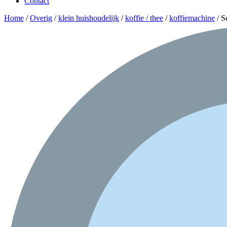
Contact
Home
/
Overig
/
klein huishoudelijk
/
koffie / thee
/
koffiemachine
/ S