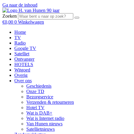
Ga naar de inhoud
Zoeken
€
0,00
0
Winkelwagen
Home
TV
Radio
Google TV
Satelliet
Ontvanger
HOTELS
Witgoed
Overig
Over ons
Geschiedenis
Onze TD
Bezorgservice
Verzenden & retourneren
Hotel TV
Wat is DAB+
Wat is Internet radio
Van Hunen nieuws
Satellietnieuws