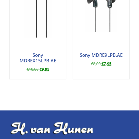
Sony
Sony MDRE9LPB.AE
MDREX15LPB.AE
€
8,00
€
7,95
€
10,00
€
9,95