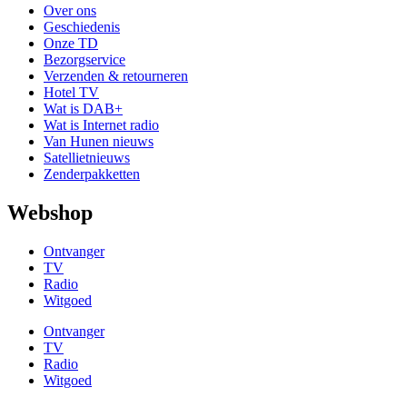
Over ons
Geschiedenis
Onze TD
Bezorgservice
Verzenden & retourneren
Hotel TV
Wat is DAB+
Wat is Internet radio
Van Hunen nieuws
Satellietnieuws
Zenderpakketten
Webshop
Ontvanger
TV
Radio
Witgoed
Ontvanger
TV
Radio
Witgoed