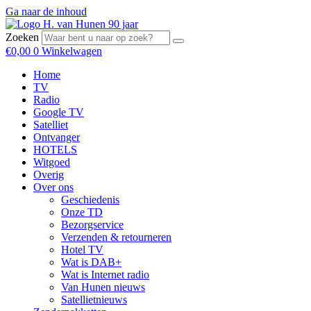
Ga naar de inhoud
Zoeken
€
0,00
0
Winkelwagen
Home
TV
Radio
Google TV
Satelliet
Ontvanger
HOTELS
Witgoed
Overig
Over ons
Geschiedenis
Onze TD
Bezorgservice
Verzenden & retourneren
Hotel TV
Wat is DAB+
Wat is Internet radio
Van Hunen nieuws
Satellietnieuws