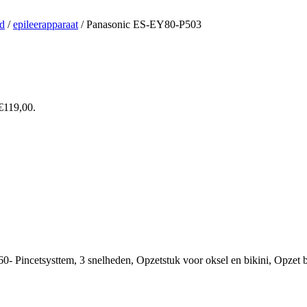
id
/
epileerapparaat
/ Panasonic ES-EY80-P503
 €119,00.
60- Pincetsysttem, 3 snelheden, Opzetstuk voor oksel en bikini, Opzet bo