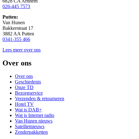
6828 CA Arnhem
026-445 7573
Putten:
Van Hunen
Bakkerstraat 17
3882 AA Putten
0341-355 466
Lees meer over ons
Over ons
Over ons
Geschiedenis
Onze TD
Bezorgservice
Verzenden & retourneren
Hotel TV
Wat is DAB+
Wat is Internet radio
Van Hunen nieuws
Satellietnieuws
Zenderpakketten