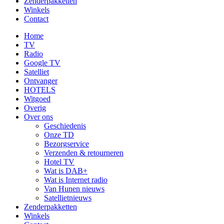
Zenderpakketten
Winkels
Contact
Home
TV
Radio
Google TV
Satelliet
Ontvanger
HOTELS
Witgoed
Overig
Over ons
Geschiedenis
Onze TD
Bezorgservice
Verzenden & retourneren
Hotel TV
Wat is DAB+
Wat is Internet radio
Van Hunen nieuws
Satellietnieuws
Zenderpakketten
Winkels