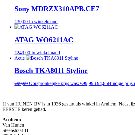
Sony MDRZX310APB.CE7
€
30,00
In winkelmand
ATAG WO6211AC
€
249,00
In winkelmand
Actie
Bosch TKA8011 Styline
€
99,99
Oorspronkelijke prijs was: €99,99.
€
94,85
Huidige prijs 
H van HUNEN BV is in 1936 gestart als winkel in Arnhem. Naast ijzer
EERSTE keren gehad.
Arnhem:
Van Hunen
Steenstraat 11