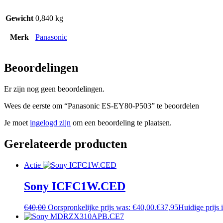
Gewicht
0,840 kg
Merk
Panasonic
Beoordelingen
Er zijn nog geen beoordelingen.
Wees de eerste om “Panasonic ES-EY80-P503” te beoordelen
Je moet
ingelogd zijn
om een beoordeling te plaatsen.
Gerelateerde producten
Actie
Sony ICFC1W.CED
€
40,00
Oorspronkelijke prijs was: €40,00.
€
37,95
Huidige prijs 