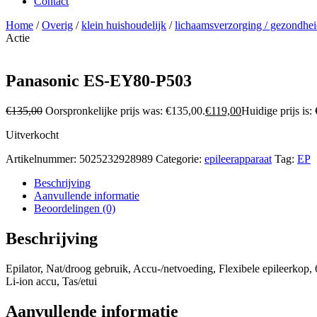
Contact
Home
/
Overig
/
klein huishoudelijk
/
lichaamsverzorging / gezondhe
Actie
Panasonic ES-EY80-P503
€
135,00
Oorspronkelijke prijs was: €135,00.
€
119,00
Huidige prijs is:
Uitverkocht
Artikelnummer:
5025232928989
Categorie:
epileerapparaat
Tag:
EP
Beschrijving
Aanvullende informatie
Beoordelingen (0)
Beschrijving
Epilator, Nat/droog gebruik, Accu-/netvoeding, Flexibele epileerkop, 
Li-ion accu, Tas/etui
Aanvullende informatie