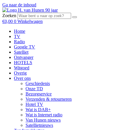
Ga naar de inhoud
Zoeken
€
0,00
0
Winkelwagen
Home
TV
Radio
Google TV
Satelliet
Ontvanger
HOTELS
Witgoed
Overig
Over ons
Geschiedenis
Onze TD
Bezorgservice
Verzenden & retourneren
Hotel TV
Wat is DAB+
Wat is Internet radio
Van Hunen nieuws
Satellietnieuws