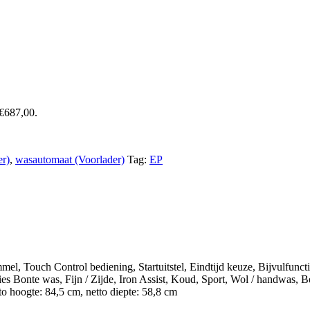
 €687,00.
er)
,
wasautomaat (Voorlader)
Tag:
EP
el, Touch Control bediening, Startuitstel, Eindtijd keuze, Bijvulfunc
es Bonte was, Fijn / Zijde, Iron Assist, Koud, Sport, Wol / handwas,
to hoogte: 84,5 cm, netto diepte: 58,8 cm