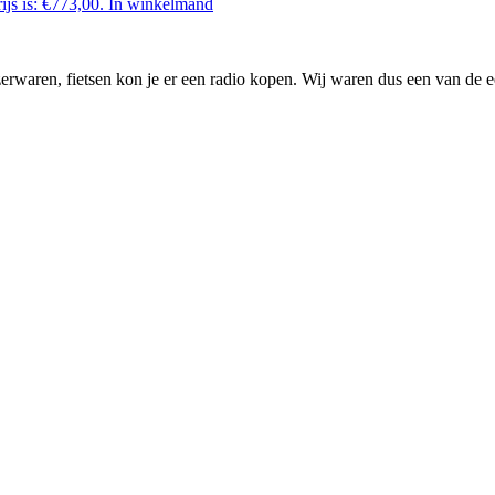
ijs is: €773,00.
In winkelmand
waren, fietsen kon je er een radio kopen. Wij waren dus een van de ee