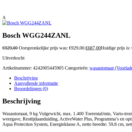
A
Bosch WGG244ZANL
€
929,00
Oorspronkelijke prijs was: €929,00.
€
687,00
Huidige prijs is:
Uitverkocht
Artikelnummer:
4242005445905
Categorieën:
wasautomaat (Voorlad
Beschrijving
Aanvullende informatie
Beoordelingen (0)
Beschrijving
Wasautomaat, 9 kg Vulgewicht, max. 1.400 Toerental/min, Vario-tromm
weergave, Resttijdaanduiding, ActiveWater Plus, Programma’s en opti
Aqua Protection System, Energieklasse A, netto breedte: 59,8 cm, net