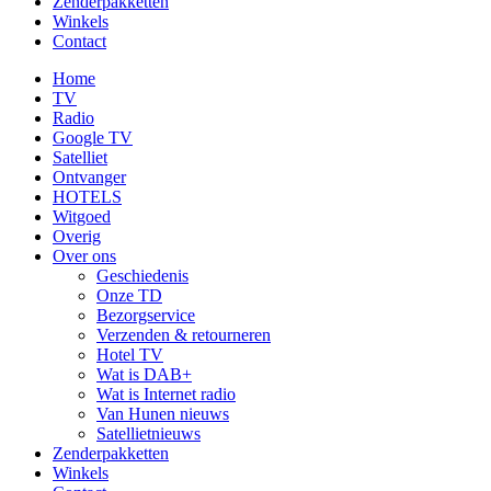
Zenderpakketten
Winkels
Contact
Home
TV
Radio
Google TV
Satelliet
Ontvanger
HOTELS
Witgoed
Overig
Over ons
Geschiedenis
Onze TD
Bezorgservice
Verzenden & retourneren
Hotel TV
Wat is DAB+
Wat is Internet radio
Van Hunen nieuws
Satellietnieuws
Zenderpakketten
Winkels