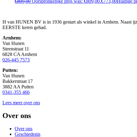
€
809,00
Oorspronkelijke prijs was: €809,00.
€
773,00
Huidige pr
H van HUNEN BV is in 1936 gestart als winkel in Arnhem. Naast ijzer
EERSTE keren gehad.
Arnhem:
Van Hunen
Steenstraat 11
6828 CA Arnhem
026-445 7573
Putten:
Van Hunen
Bakkerstraat 17
3882 AA Putten
0341-355 466
Lees meer over ons
Over ons
Over ons
Geschiedenis