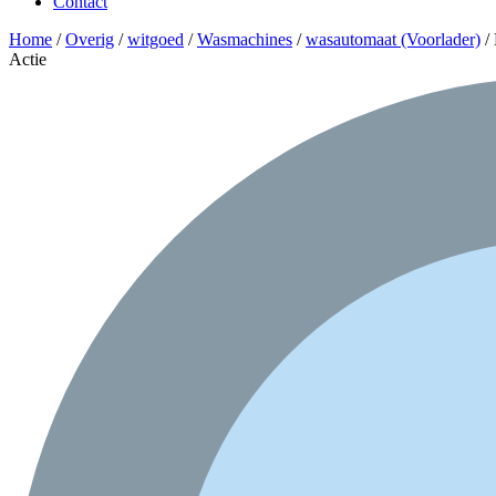
Contact
Home
/
Overig
/
witgoed
/
Wasmachines
/
wasautomaat (Voorlader)
/
Actie