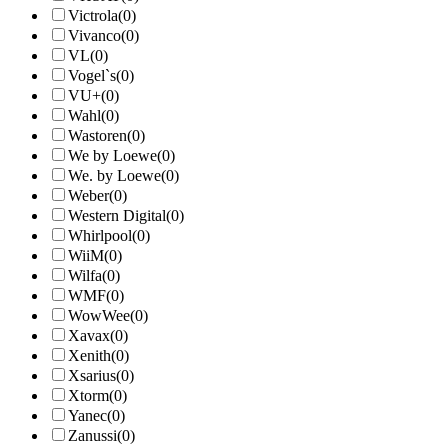
Victrola
(0)
Vivanco
(0)
VL
(0)
Vogel`s
(0)
VU+
(0)
Wahl
(0)
Wastoren
(0)
We by Loewe
(0)
We. by Loewe
(0)
Weber
(0)
Western Digital
(0)
Whirlpool
(0)
WiiM
(0)
Wilfa
(0)
WMF
(0)
WowWee
(0)
Xavax
(0)
Xenith
(0)
Xsarius
(0)
Xtorm
(0)
Yanec
(0)
Zanussi
(0)