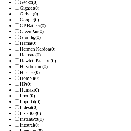
Gecko
(0)
Gigaset
(0)
Girbau
(0)
Google
(0)
GP Battery
(0)
GreenPan
(0)
Grundig
(0)
Hama
(0)
Harman Kardon
(0)
Heimate
(0)
Hewlett Packard
(0)
Hirschmann
(0)
Hisense
(0)
Hombli
(0)
HP
(0)
Humax
(0)
Imou
(0)
Imperial
(0)
Indesit
(0)
Insta360
(0)
InstantPot
(0)
Integral
(0)
Inventum
(5)