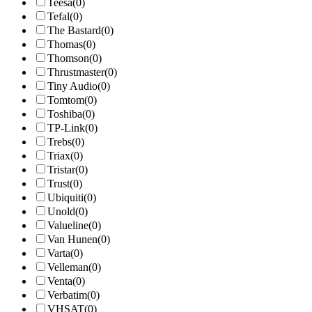
Teesa
(0)
Tefal
(0)
The Bastard
(0)
Thomas
(0)
Thomson
(0)
Thrustmaster
(0)
Tiny Audio
(0)
Tomtom
(0)
Toshiba
(0)
TP-Link
(0)
Trebs
(0)
Triax
(0)
Tristar
(0)
Trust
(0)
Ubiquiti
(0)
Unold
(0)
Valueline
(0)
Van Hunen
(0)
Varta
(0)
Velleman
(0)
Venta
(0)
Verbatim
(0)
VHSAT
(0)