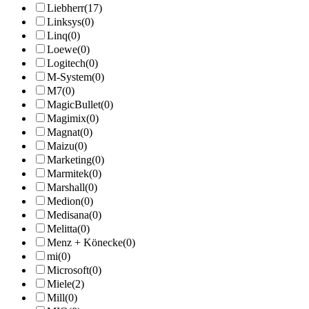
Liebherr
(17)
Linksys
(0)
Linq
(0)
Loewe
(0)
Logitech
(0)
M-System
(0)
M7
(0)
MagicBullet
(0)
Magimix
(0)
Magnat
(0)
Maizu
(0)
Marketing
(0)
Marmitek
(0)
Marshall
(0)
Medion
(0)
Medisana
(0)
Melitta
(0)
Menz + Könecke
(0)
mi
(0)
Microsoft
(0)
Miele
(2)
Mill
(0)