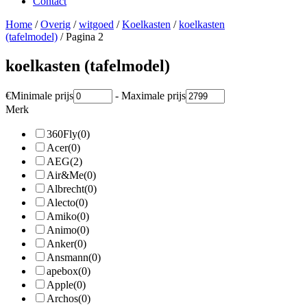
Contact
Home
/
Overig
/
witgoed
/
Koelkasten
/
koelkasten
(tafelmodel)
/ Pagina 2
koelkasten (tafelmodel)
€
Minimale prijs
-
Maximale prijs
Merk
360Fly
(0)
Acer
(0)
AEG
(2)
Air&Me
(0)
Albrecht
(0)
Alecto
(0)
Amiko
(0)
Animo
(0)
Anker
(0)
Ansmann
(0)
apebox
(0)
Apple
(0)
Archos
(0)