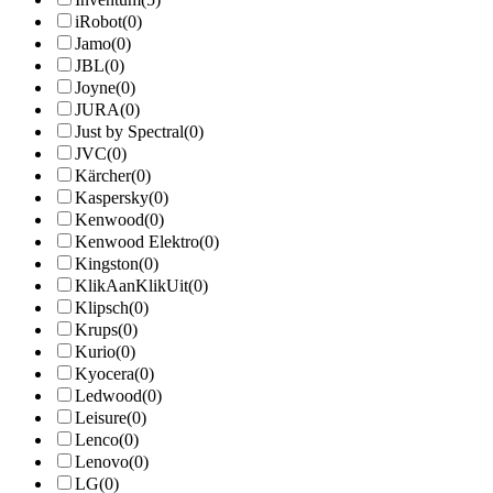
iRobot
(0)
Jamo
(0)
JBL
(0)
Joyne
(0)
JURA
(0)
Just by Spectral
(0)
JVC
(0)
Kärcher
(0)
Kaspersky
(0)
Kenwood
(0)
Kenwood Elektro
(0)
Kingston
(0)
KlikAanKlikUit
(0)
Klipsch
(0)
Krups
(0)
Kurio
(0)
Kyocera
(0)
Ledwood
(0)
Leisure
(0)
Lenco
(0)
Lenovo
(0)
LG
(0)