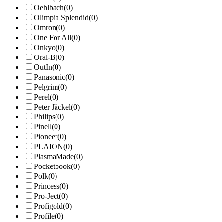
Oehlbach
(0)
Olimpia Splendid
(0)
Omron
(0)
One For All
(0)
Onkyo
(0)
Oral-B
(0)
OutIn
(0)
Panasonic
(0)
Pelgrim
(0)
Perel
(0)
Peter Jäckel
(0)
Philips
(0)
Pinell
(0)
Pioneer
(0)
PLAION
(0)
PlasmaMade
(0)
Pocketbook
(0)
Polk
(0)
Princess
(0)
Pro-Ject
(0)
Profigold
(0)
Profile
(0)