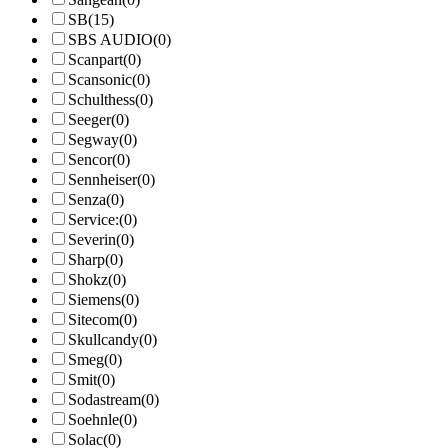
SB
(15)
SBS AUDIO
(0)
Scanpart
(0)
Scansonic
(0)
Schulthess
(0)
Seeger
(0)
Segway
(0)
Sencor
(0)
Sennheiser
(0)
Senza
(0)
Service:
(0)
Severin
(0)
Sharp
(0)
Shokz
(0)
Siemens
(0)
Sitecom
(0)
Skullcandy
(0)
Smeg
(0)
Smit
(0)
Sodastream
(0)
Soehnle
(0)
Solac
(0)