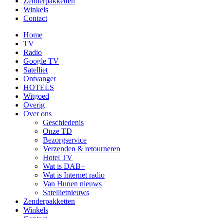
Zenderpakketten
Winkels
Contact
Home
TV
Radio
Google TV
Satelliet
Ontvanger
HOTELS
Witgoed
Overig
Over ons
Geschiedenis
Onze TD
Bezorgservice
Verzenden & retourneren
Hotel TV
Wat is DAB+
Wat is Internet radio
Van Hunen nieuws
Satellietnieuws
Zenderpakketten
Winkels