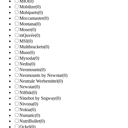
MIO
(0)
Mobilize
(0)
Mobiparts
(0)
Moccamaster
(0)
Montana
(0)
Moser
(0)
mQuvée
(0)
MSI
(0)
Multibrackets
(0)
Muse
(0)
Mysoda
(0)
Nedis
(0)
Neomounts
(0)
Neomounts by Newstar
(0)
Neutrale Werbemittel
(0)
Newstar
(0)
Nilfisk
(0)
Ninebot by Segway
(0)
Nivona
(0)
Nokia
(0)
Numatic
(0)
NutriBullet
(0)
Ockel
(0)