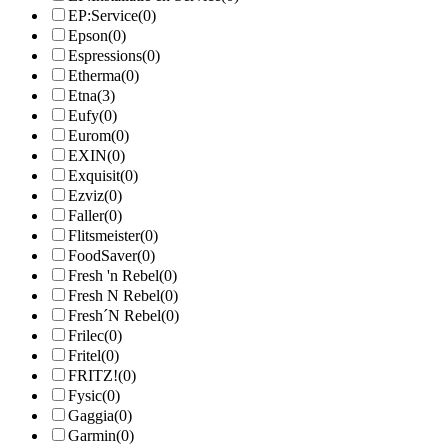
EP:Service
(0)
Epson
(0)
Espressions
(0)
Etherma
(0)
Etna
(3)
Eufy
(0)
Eurom
(0)
EXIN
(0)
Exquisit
(0)
Ezviz
(0)
Faller
(0)
Flitsmeister
(0)
FoodSaver
(0)
Fresh 'n Rebel
(0)
Fresh N Rebel
(0)
Fresh´N Rebel
(0)
Frilec
(0)
Fritel
(0)
FRITZ!
(0)
Fysic
(0)
Gaggia
(0)
Garmin
(0)