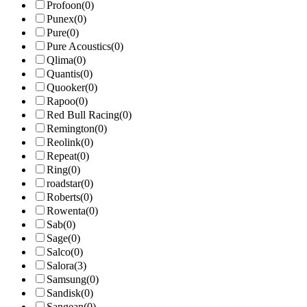
Profoon
(0)
Punex
(0)
Pure
(0)
Pure Acoustics
(0)
Qlima
(0)
Quantis
(0)
Quooker
(0)
Rapoo
(0)
Red Bull Racing
(0)
Remington
(0)
Reolink
(0)
Repeat
(0)
Ring
(0)
roadstar
(0)
Roberts
(0)
Rowenta
(0)
Sab
(0)
Sage
(0)
Salco
(0)
Salora
(3)
Samsung
(0)
Sandisk
(0)
Sangean
(0)