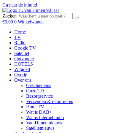
Ga naar de inhoud
Zoeken
€
0,00
0
Winkelwagen
Home
TV
Radio
Google TV
Satelliet
Ontvanger
HOTELS
Witgoed
Overig
Over ons
Geschiedenis
Onze TD
Bezorgservice
Verzenden & retourneren
Hotel TV
Wat is DAB+
Wat is Internet radio
Van Hunen nieuws
Satellietnieuws