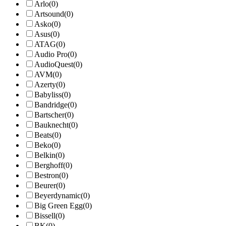
Arlo
(0)
Artsound
(0)
Asko
(0)
Asus
(0)
ATAG
(0)
Audio Pro
(0)
AudioQuest
(0)
AVM
(0)
Azerty
(0)
Babyliss
(0)
Bandridge
(0)
Bartscher
(0)
Bauknecht
(0)
Beats
(0)
Beko
(0)
Belkin
(0)
Berghoff
(0)
Bestron
(0)
Beurer
(0)
Beyerdynamic
(0)
Big Green Egg
(0)
Bissell
(0)
BK
(0)