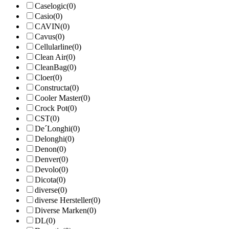
Caselogic
(0)
Casio
(0)
CAVIN
(0)
Cavus
(0)
Cellularline
(0)
Clean Air
(0)
CleanBag
(0)
Cloer
(0)
Constructa
(0)
Cooler Master
(0)
Crock Pot
(0)
CST
(0)
De´Longhi
(0)
Delonghi
(0)
Denon
(0)
Denver
(0)
Devolo
(0)
Dicota
(0)
diverse
(0)
diverse Hersteller
(0)
Diverse Marken
(0)
DL
(0)