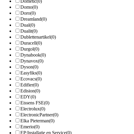
Dometic
(0)
Domo
(0)
Doro
(0)
Dreamland
(0)
Dual
(0)
Dualit
(0)
Dublettenartikel
(0)
Duracell
(0)
Durgol
(0)
Dynabook
(0)
Dynavox
(0)
Dyson
(0)
Easyfiks
(0)
Ecovacs
(0)
Edifier
(0)
Edision
(0)
EDY
(0)
Eissens FSE
(0)
Electrolux
(0)
ElectronicPartner
(0)
Elka Pieterman
(0)
Emerio
(0)
EP:Installatie en Service
(0)